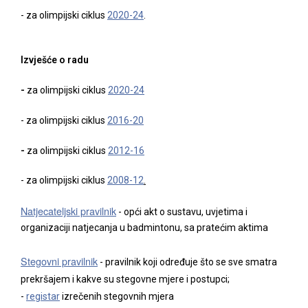
- za olim
pijski ciklus
2020-24
.
Izvješće o radu
-
za olimpijski ciklus
2020-24
- za olimpijski ciklus
2016-20
-
za olimpijski ciklus
2012-16
- za olimpijski ciklus
2008-12
.
Natjecateljski pravilnik
- opći akt o sustavu, uvjetima i
organizaciji natjecanja u badmintonu, sa pratećim aktima
Stegovni pravilnik
- pravilnik koji određuje što se sve smatra
prekršajem i kakve su stegovne mjere i postupci;
-
registar
izrečenih stegovnih mjera