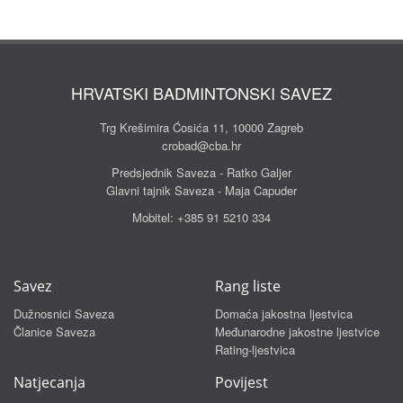
HRVATSKI BADMINTONSKI SAVEZ
Trg Krešimira Ćosića 11, 10000 Zagreb
crobad@cba.hr
Predsjednik Saveza - Ratko Galjer
Glavni tajnik Saveza - Maja Capuder
Mobitel:
+385 91 5210 334
Savez
Rang liste
Dužnosnici Saveza
Domaća jakostna ljestvica
Članice Saveza
Međunarodne jakostne ljestvice
Rating-ljestvica
Natjecanja
Povijest