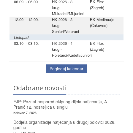
06.09. - 06.09.
HK 2026 - 3.
BK Flex
krug -
(Zagreb)
Ml.kadeti/Ml.juniori
12.09. - 12.09.
HK 2026 - 3.
BK Međimurje
krug -
(Čakovec)
Seniori/Veterani
Listopad
03.10. - 03.10.
HK 2026 - 4.
BK Flex
krug -
(Zagreb)
Poletarci/Kadeti/Juniori
Pogledaj kalendar
Odabrane novosti
EJP: Poznat raspored ekipnog dijela natjecanja, A.
Pranić 12. nositeljica u singlu
Kolovoz 7, 2026
Dodjela organizacije natjecanja u drugoj polovici 2026.
godine