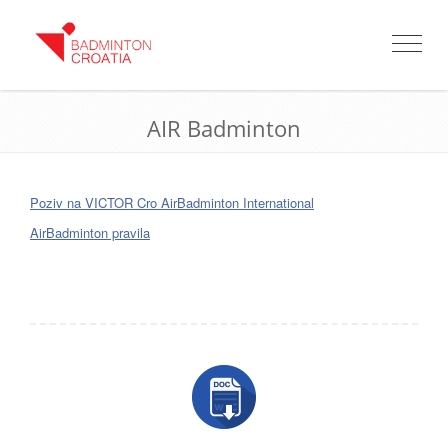
Toggle
navigat
AIR Badminton
Poziv na VICTOR Cro AirBadminton International
AirBadminton pravila