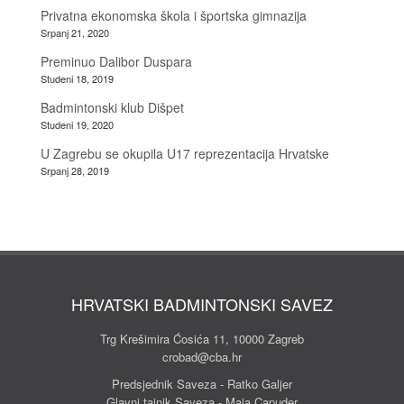
Privatna ekonomska škola i športska gimnazija
Srpanj 21, 2020
Preminuo Dalibor Duspara
Studeni 18, 2019
Badmintonski klub Dišpet
Studeni 19, 2020
U Zagrebu se okupila U17 reprezentacija Hrvatske
Srpanj 28, 2019
HRVATSKI BADMINTONSKI SAVEZ
Trg Krešimira Ćosića 11, 10000 Zagreb
crobad@cba.hr
Predsjednik Saveza - Ratko Galjer
Glavni tajnik Saveza - Maja Capuder