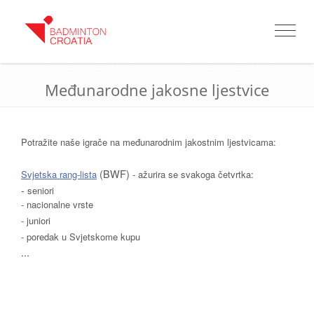
Toggle
navigat
Međunarodne jakosne ljestvice
Potražite naše igrače na međunarodnim jakostnim ljestvicama:
(BWF)
Svjetska rang-lista
- ažurira se svakoga četvrtka:
-
seniori
- nacionalne vrste
- juniori
- poredak u Svjetskome kupu
...