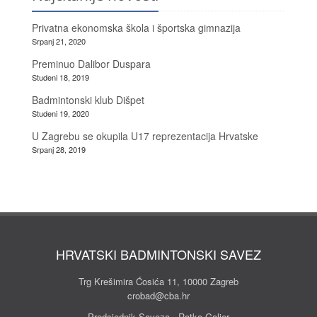
Privatna ekonomska škola i športska gimnazija
Srpanj 21, 2020
Preminuo Dalibor Duspara
Studeni 18, 2019
Badmintonski klub Dišpet
Studeni 19, 2020
U Zagrebu se okupila U17 reprezentacija Hrvatske
Srpanj 28, 2019
HRVATSKI BADMINTONSKI SAVEZ
Trg Krešimira Ćosića 11, 10000 Zagreb
crobad@cba.hr
Predsjednik Saveza - Ratko Galjer