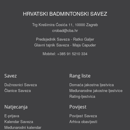
HRVATSKI BADMINTONSKI SAVEZ
Trg Krešimira Ćosića 11, 10000 Zagreb
crobad@cba.hr
Predsjednik Saveza - Ratko Galjer
Glavni tajnik Saveza - Maja Capuder
Mobitel:
+385 91 5210 334
Savez
Rang liste
Dužnosnici Saveza
Domaća jakostna ljestvica
Članice Saveza
Međunarodne jakostne ljestvice
Rating-ljestvica
Natjecanja
Povijest
E-prijava
Povijest Saveza
Kalendar Saveza
Arhiva obavijesti
Međunarodni kalendar