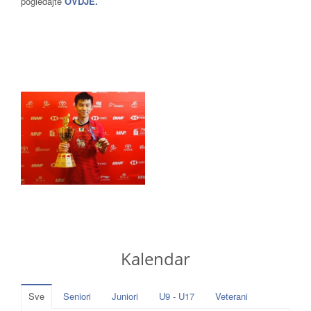
pogledajte
OVDJE.
Kalendar
Sve
Seniori
Juniori
U9 - U17
Veterani