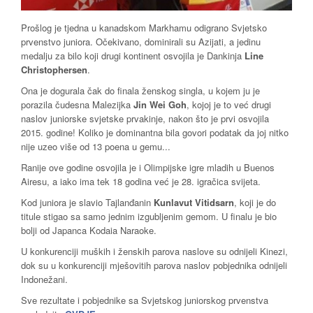
Prošlog je tjedna u kanadskom Markhamu odigrano Svjetsko
prvenstvo juniora. Očekivano, dominirali su Azijati, a jedinu
medalju za bilo koji drugi kontinent osvojila je Dankinja
Line
Christophersen
.
Ona je dogurala čak do finala ženskog singla, u kojem ju je
porazila čudesna Malezijka
Jin Wei Goh
, kojoj je to već drugi
naslov juniorske svjetske prvakinje, nakon što je prvi osvojila
2015. godine! Koliko je dominantna bila govori podatak da joj nitko
nije uzeo više od 13 poena u gemu...
Ranije ove godine osvojila je i Olimpijske igre mladih u Buenos
Airesu, a iako ima tek 18 godina već je 28. igračica svijeta.
Kod juniora je slavio Tajlanđanin
Kunlavut Vitidsarn
, koji je do
titule stigao sa samo jednim izgubljenim gemom. U finalu je bio
bolji od Japanca Kodaia Naraoke.
U konkurenciji muških i ženskih parova naslove su odnijeli Kinezi,
dok su u konkurenciji mješovitih parova naslov pobjednika odnijeli
Indonežani.
Sve rezultate i pobjednike sa Svjetskog juniorskog prvenstva