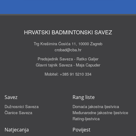
HRVATSKI BADMINTONSKI SAVEZ
Trg Krešimira Ćosića 11, 10000 Zagreb
crobad@cba.hr
Predsjednik Saveza - Ratko Galjer
Glavni tajnik Saveza - Maja Capuder
Mobitel:
+385 91 5210 334
Savez
Rang liste
Dužnosnici Saveza
Domaća jakostna ljestvica
Članice Saveza
Međunarodne jakostne ljestvice
Rating-ljestvica
Natjecanja
Povijest