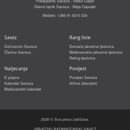
Predsjednik Saveza - Ratko Galjer
Glavni tajnik Saveza - Maja Capuder
Mobitel:
+385 91 5210 334
Savez
Rang liste
Dužnosnici Saveza
Domaća jakostna ljestvica
Članice Saveza
Međunarodne jakostne ljestvice
Rating-ljestvica
Natjecanja
Povijest
E-prijava
Povijest Saveza
Kalendar Saveza
Arhiva obavijesti
Međunarodni kalendar
2026 © Sva prava zadržana.
HRVATSKI BADMINTONSKI SAVEZ