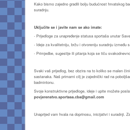
Kako bismo zajedno gradili bolju budućnost hrvatskog ba
suradnju.
Uključite se i javite nam se ako imate:
- Prijedloge za unapređenje statusa sportaša unutar Sav
- Ideje za kvalitetniju, bržu i otvoreniju suradnju između
- Primjedbe, sugestije ili pitanja koja se tiču svakodnevno
Svaki vaš prijedlog, bez obzira na to koliko se malen čini
sastanaka. Naš primarni cilj je zajednički rad na poboljš
badmintonu.
Svoje konstruktivne prijedloge, ideje i upite možete posl
povjerenstvo.sportasa.cba@gmail.com
Unaprijed vam hvala na doprinosu, inicijativi i suradnji. 