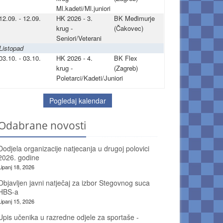
Ml.kadeti/Ml.juniori
12.09. - 12.09.
HK 2026 - 3.
BK Međimurje
krug -
(Čakovec)
Seniori/Veterani
Listopad
03.10. - 03.10.
HK 2026 - 4.
BK Flex
krug -
(Zagreb)
Poletarci/Kadeti/Juniori
Pogledaj kalendar
Odabrane novosti
Dodjela organizacije natjecanja u drugoj polovici
2026. godine
Lipanj 18, 2026
Objavljen javni natječaj za izbor Stegovnog suca
HBS-a
Lipanj 15, 2026
Upis učenika u razredne odjele za sportaše -