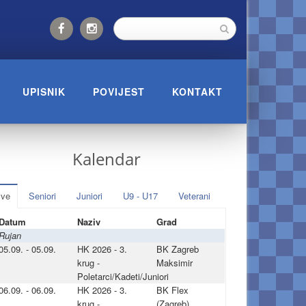
UPISNIK
POVIJEST
KONTAKT
Kalendar
ve
Seniori
Juniori
U9 - U17
Veterani
Datum
Naziv
Grad
Rujan
05.09. - 05.09.
HK 2026 - 3.
BK Zagreb
krug -
Maksimir
Poletarci/Kadeti/Juniori
06.09. - 06.09.
HK 2026 - 3.
BK Flex
krug -
(Zagreb)