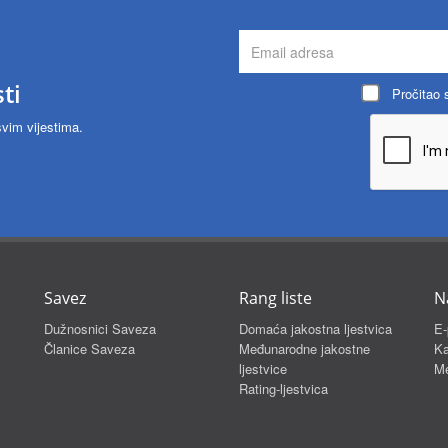
ti
Pročitao
svim vijestima.
Savez
Rang liste
N
Dužnosnici Saveza
Domaća jakostna ljestvica
E-
Članice Saveza
Međunarodne jakostne
Ka
ljestvice
Me
Rating-ljestvica