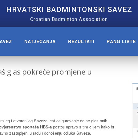
HRVATSKI BADMINTONSKI SAVEZ
Croatian Badminton Association
AVEZ
NATJECANJA
REZULTATI
RANG LISTE
Vaš glas pokreće promjene u
S
nijeg i otvorenijeg Saveza jest osiguravanje da se glas onih
ovjerenstvo sportaša HBS-a
postoji upravo s tim ciljem kako bi
izravno zastupljeni u radu i donošenju odluka Saveza.