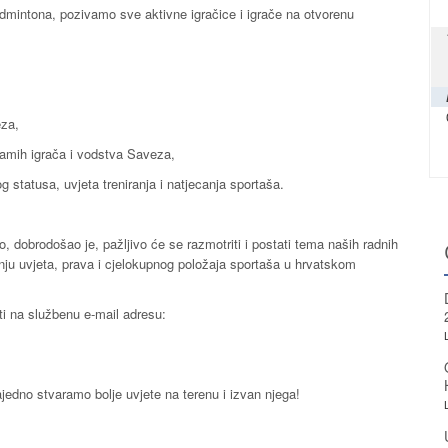
dmintona, pozivamo sve aktivne igračice i igrače na otvorenu
eza,
 samih igrača i vodstva Saveza,
g statusa, uvjeta treniranja i natjecanja sportaša.
o, dobrodošao je, pažljivo će se razmotriti i postati tema naših radnih
anju uvjeta, prava i cjelokupnog položaja sportaša u hrvatskom
ati na službenu e-mail adresu:
Zajedno stvaramo bolje uvjete na terenu i izvan njega!