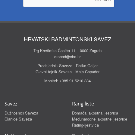
HRVATSKI BADMINTONSKI SAVEZ
Trg Krešimira Ćosića 11, 10000 Zagreb
crobad@cba.hr
Predsjednik Saveza - Ratko Galjer
Glavni tajnik Saveza - Maja Capuder
Mobitel:
+385 91 5210 334
Savez
Rang liste
Dužnosnici Saveza
Domaća jakostna ljestvica
Članice Saveza
Međunarodne jakostne ljestvice
Rating-ljestvica