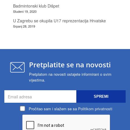
Badmintonski klub Dišpet
Studeni 19, 2020
U Zagrebu se okupila U17 reprezentacija Hrvatske
Srpanj 28, 2019
Pretplatite se na novosti
Pretplatom na novosti ostajete informirani o svim
vijestima.
SPREMI
Pročitao sam i slažem se sa
Politikom privatnosti