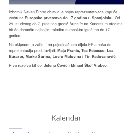
Izbornik Neven Rihtar objavio je popis reprezentativaca koje će
voditi na
Europsko prvenstvo do 17 godina u Španjolsku
. Od
29. studenog do 7. prosinca gradić Arrecife na Kanarskim otocima
bit će domaćin najboljim mladim europskim igračima do 17
godina.
Na ekipnom, a zatim i na pojedinačnom dijelu EP-a našu će
reprezentaciju predstavljati:
Maja Pranić, Tea Rebesco, Lea
Burazor, Marko Šurina, Lovro Matovina i Tin Radovanović
.
Prve rezerve bit će:
Jelena Čović i Mihael Škof Vrabec
.
Kalendar