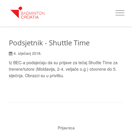
Toggle
navigat
Podsjetnik - Shuttle Time
4. siječanj 2018.
Iz BEC-a podsjećaju da su prijave za tečaj Shuttle Time za
trenere/tutore (Moldavija, 2-4. veljače o.g.) otvorene do 5.
siječnja. Obrazci su u privitku.
Prijavnica