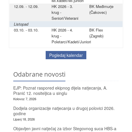
Ml.kadeti/Ml.juniori
12.09. - 12.09.
HK 2026 - 3.
BK Međimurje
krug -
(Čakovec)
Seniori/Veterani
Listopad
03.10. - 03.10.
HK 2026 - 4.
BK Flex
krug -
(Zagreb)
Poletarci/Kadeti/Juniori
Pogledaj kalendar
Odabrane novosti
EJP: Poznat raspored ekipnog dijela natjecanja, A.
Pranić 12. nositeljica u singlu
Kolovoz 7, 2026
Dodjela organizacije natjecanja u drugoj polovici 2026.
godine
Lipanj 18, 2026
Objavljen javni natječaj za izbor Stegovnog suca HBS-a