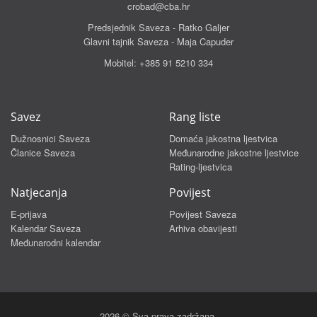
crobad@cba.hr
Predsjednik Saveza - Ratko Galjer
Glavni tajnik Saveza - Maja Capuder
Mobitel:
+385 91 5210 334
Savez
Rang liste
Dužnosnici Saveza
Domaća jakostna ljestvica
Članice Saveza
Međunarodne jakostne ljestvice
Rating-ljestvica
Natjecanja
Povijest
E-prijava
Povijest Saveza
Kalendar Saveza
Arhiva obavijesti
Međunarodni kalendar
2026 © Sva prava zadržana.