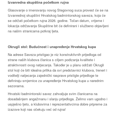
Izvanredna skupština početkom rujna
Glasovanje o imenovanju novog Stegovnog suca provest će se na
Izvanrednoj skupštini Hrvatskog badmintonskog saveza, koja će
se održati početkom rujna 2026. godine. Točan datum, vrijeme i
lokacija održavanja Skupštine bit će definirani i službeno objavljeni
na našim stranicama potkraj ljeta.
Okrugli stol: Budućnost i unapređenje Hrvatskog kupa
Na adrese Saveza pristigao je niz konstruktivnih prijedloga od
strane naših klubova članica s ciljem podizanja kvalitete i
atraktivnosti ovog natjecanja. Također je u planu održati Okrugli
stol koji će biti idealna prilika da svi predstavnici klubova, treneri i
voditelji natjecanja zajednički rasprave pristigle prijedloge te
definiraju smjernice za unapređenje Hrvatskog kupa u narednim
sezonama.
Hrvatski badmintonski savez zahvaljuje svim članicama na
dosadašnjem angažmanu i slanju prijedloga. Želimo vam ugodno i
uspješno ljeto, a klubovima i reprezentativcima dobre pripreme za
izazove koji nas očekuju već od rujna!