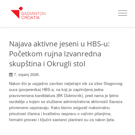
Toggle
navigat
Najava aktivne jeseni u HBS-u:
Početkom rujna Izvanredna
skupština i Okrugli stol
7. srpanj 2026.
Nakon što je uspješno završen natječajni rok za izbor Stegovnog
suca (povjerenika) HBS-a, na koji je zaprimljena jedna
pravovremena kandidatura (BK Dubrovnik), pred nama je ljetno
razdoblje u kojem se službene administrativne aktivnosti Saveza
privremeno usporavaju. Kako bismo osigurali maksimalnu
prisutnost članica i kvalitetnu raspravu o važnim pitanjima,
formalni procesi i ključni sastanci planirani su za nakon ljeta.