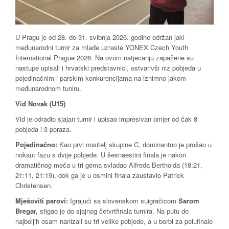
U Pragu je od 28. do 31. svibnja 2026. godine održan jaki
međunarodni turnir za mlađe uzraste YONEX Czech Youth
International Prague 2026. Na ovom natjecanju zapažene su
nastupe upisali i hrvatski predstavnici, ostvarivši niz pobjeda u
pojedinačnim i parskim konkurencijama na iznimno jakom
međunarodnom tuniru.
Vid Novak (U15)
Vid je odradio sjajan turnir i upisao impresivan omjer od čak 8
pobjeda i 3 poraza.
Pojedinačno:
Kao prvi nositelj skupine C, dominantno je prošao u
nokaut fazu s dvije pobjede. U šesnaestini finala je nakon
dramatičnog meča u tri gema svladao Alfreda Bertholda (18:21,
21:11, 21:19), dok ga je u osmini finala zaustavio Patrick
Christensen.
Mješoviti parovi:
Igrajući sa slovenskom suigračicom
Sarom
Bregar,
stigao je do sjajnog četvrtfinala turnira. Na putu do
najboljih osam nanizali su tri velike pobjede, a u borbi za polufinale