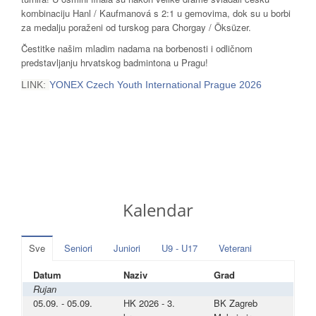
kombinaciju Hanl / Kaufmanová s 2:1 u gemovima, dok su u borbi
za medalju poraženi od turskog para Chorgay / Öksüzer.
Čestitke našim mladim nadama na borbenosti i odličnom
predstavljanju hrvatskog badmintona u Pragu!
LINK:
YONEX Czech Youth International Prague 2026
Kalendar
Sve
Seniori
Juniori
U9 - U17
Veterani
Datum
Naziv
Grad
Rujan
05.09. - 05.09.
HK 2026 - 3.
BK Zagreb