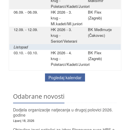
krug -
Maksimir
Poletarci/Kadeti/Juniori
06.09. - 06.09.
HK 2026 - 3.
BK Flex
krug -
(Zagreb)
Ml.kadeti/Ml.juniori
12.09. - 12.09.
HK 2026 - 3.
BK Međimurje
krug -
(Čakovec)
Seniori/Veterani
Listopad
03.10. - 03.10.
HK 2026 - 4.
BK Flex
krug -
(Zagreb)
Poletarci/Kadeti/Juniori
Pogledaj kalendar
Odabrane novosti
Dodjela organizacije natjecanja u drugoj polovici 2026.
godine
Lipanj 18, 2026
Objavljen javni natječaj za izbor Stegovnog suca HBS-a