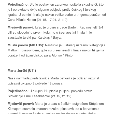
Pojedinačno:
Bio je postavljen za prvog nositelja skupine G, što
je i opravdao s dvije sigurne pobjede protiv češkog i turskog
igrača. U osmini finala je nakon velike borbe u tri gema poražen od
Čeha Nikole Honca (21:15, 17:21, 21:19).
Mješoviti parovi:
Igrao je u paru s Jade Bartoli. Kao nositelji 3/4
bili su slobodni u prvom kolu, no u šesnaestini finala ih je
zaustavio turski par Karakaş / Bayat.
Muški parovi (MD U15):
Nastupio je u starijoj uzrasnoj kategoriji s
Matkom Knezovićem, gdje su u šesnaestini finala nakon tri gema
poraženi od španjolskog para Alonso / Pinto.
Marta Jurčić (U11)
Naša najmlađa predstavnica Marta ostvarila je odličan rezultat
upisavši ukupno 3 pobjede i 3 poraza.
Pojedinačno:
U skupini H upisala je lijepu pobjedu protiv
Slovakinje Eme Fazekašove (21:15, 21:19).
Mješoviti parovi:
Marta je u paru s češkim suigračem Štěpánom
Klimajom ostvarila izvrstan rezultat plasiravši se u četvrtfinale
turnira! U osmini finala su nakon velike drame svladali češku