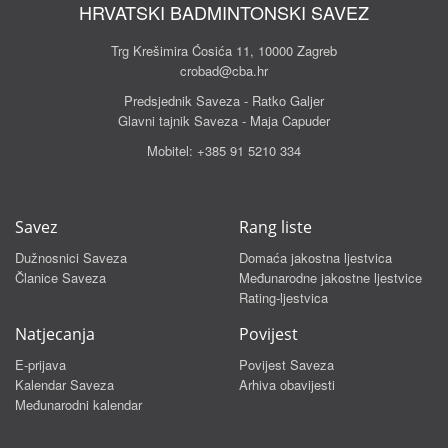
HRVATSKI BADMINTONSKI SAVEZ
Trg Krešimira Ćosića 11, 10000 Zagreb
crobad@cba.hr
Predsjednik Saveza - Ratko Galjer
Glavni tajnik Saveza - Maja Capuder
Mobitel:
+385 91 5210 334
Savez
Rang liste
Dužnosnici Saveza
Domaća jakostna ljestvica
Članice Saveza
Međunarodne jakostne ljestvice
Rating-ljestvica
Natjecanja
Povijest
E-prijava
Povijest Saveza
Kalendar Saveza
Arhiva obavijesti
Međunarodni kalendar