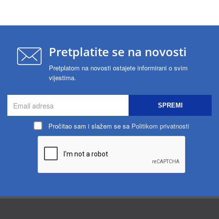
Pretplatite se na novosti
Pretplatom na novosti ostajete informirani o svim
vijestima.
SPREMI
Pročitao sam i slažem se sa
Politikom privatnosti