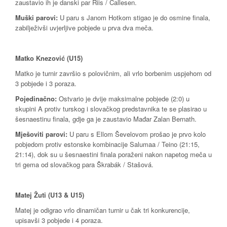
zaustavio ih je danski par Riis / Callesen.
Muški parovi:
U paru s Janom Hotkom stigao je do osmine finala,
zabilježivši uvjerljive pobjede u prva dva meča.
Matko Knezović (U15)
Matko je turnir završio s polovičnim, ali vrlo borbenim uspjehom od
3 pobjede i 3 poraza.
Pojedinačno:
Ostvario je dvije maksimalne pobjede (2:0) u
skupini A protiv turskog i slovačkog predstavnika te se plasirao u
šesnaestinu finala, gdje ga je zaustavio Mađar Zalan Bernath.
Mješoviti parovi:
U paru s Ellom Ševelovom prošao je prvo kolo
pobjedom protiv estonske kombinacije Salumaa / Teino (21:15,
21:14), dok su u šesnaestini finala poraženi nakon napetog meča u
tri gema od slovačkog para Škrabák / Stašová.
Matej Žuti (U13 & U15)
Matej je odigrao vrlo dinamičan turnir u čak tri konkurencije,
upisavši 3 pobjede i 4 poraza.