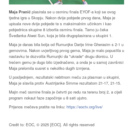
Maja Pranić
plasirala se u osminu finala EYOF-a koji se ovog
tjedna igra u Skopju. Nakon dvije pobjede prvog dana, Maja je
upisala nove dvije pobjede te s maksimalnim učinkom i kao
pobjednica skupine 8 izborila osminu finala. Tamo ju čeka
Šveđanka Aiwei Sun, koja je bila drugoplasirana u skupini 1.
Maja je danas bila bolja od Rumunjke Darije Irine Gherasim s 2-1 u
gemovima. Nakon uvjerljivog prvog gema, Maja je malo popustila u
nastavku te dozvolila Rumunjki da "ukrade" drugu dionicu. U
trećem gemu je dugo bilo izjednačeno, a onda je u samoj završnici
Maja prelomila susret s nekoliko dugih izmjena.
U posljednjem, rezultatski nebitnom meču za plasman u skupini,
Maja je slavila protiv Austrijanke Simme rezultatom 21-17, 21-15.
Majin meč osmine finala je četvrti po redu na terenu broj 2, a cijeli
program nokaut faze započinje u 8 sati ujutro.
Prijenos mečeva pratite na linku:
https://eoctv.org/live/
Credit to: EOC, ©️ 2025 [EOC]. All rights reserved