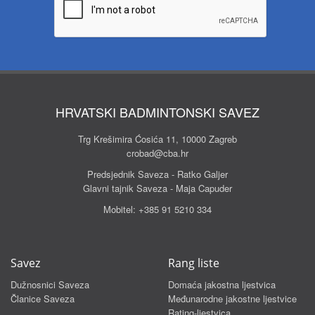
HRVATSKI BADMINTONSKI SAVEZ
Trg Krešimira Ćosića 11, 10000 Zagreb
crobad@cba.hr
Predsjednik Saveza - Ratko Galjer
Glavni tajnik Saveza - Maja Capuder
Mobitel:
+385 91 5210 334
Savez
Rang liste
Dužnosnici Saveza
Domaća jakostna ljestvica
Članice Saveza
Međunarodne jakostne ljestvice
Rating-ljestvica