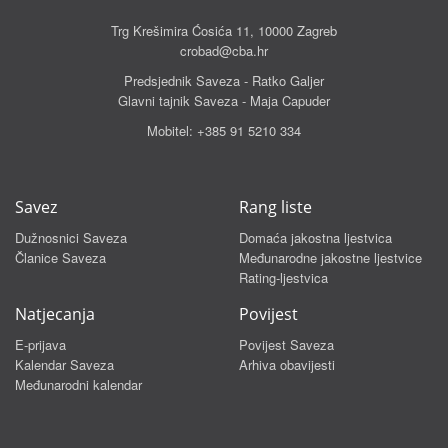
Trg Krešimira Ćosića 11, 10000 Zagreb
crobad@cba.hr
Predsjednik Saveza - Ratko Galjer
Glavni tajnik Saveza - Maja Capuder
Mobitel:
+385 91 5210 334
Savez
Rang liste
Dužnosnici Saveza
Domaća jakostna ljestvica
Članice Saveza
Međunarodne jakostne ljestvice
Rating-ljestvica
Natjecanja
Povijest
E-prijava
Povijest Saveza
Kalendar Saveza
Arhiva obavijesti
Međunarodni kalendar