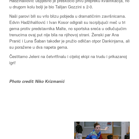
Hadžihalilović uspješno je preskočio prvu prepreku kvalifikacija, no
u drugom kolu bolji je bio Talijan Gozzini s 2-0.
Naši parovi bili su vrlo blizu pobjeda u dramatičnim završnicama.
Edvin Hadžihalilović i Ivan Kosor odigrali su iscrpljujući meč u tri
gema protiv predstavnika Malte, no sportska sreća u odlučujućim
trenucima ovaj put nije bila na njihovoj strani. Ženski par Ana
Pranić i Luna Šaban također je pružio odličan otpor Dankinjama, ali
su poražene u dva napeta gema.
Čestitamo Jeleni na četvrtfinalu i cijeloj ekipi na trudu i prikazanoj
igri!
Photo credit: Niko Krizmanić