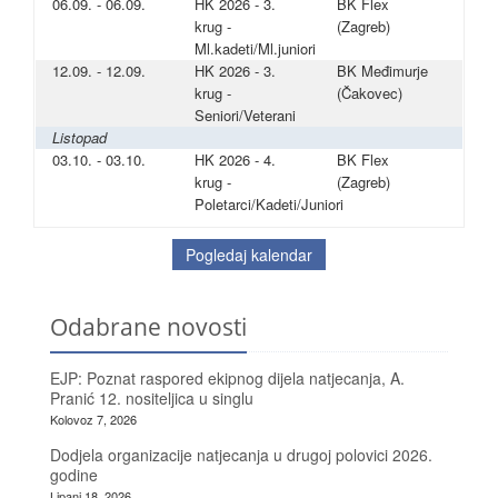
06.09. - 06.09.
HK 2026 - 3.
BK Flex
krug -
(Zagreb)
Ml.kadeti/Ml.juniori
12.09. - 12.09.
HK 2026 - 3.
BK Međimurje
krug -
(Čakovec)
Seniori/Veterani
Listopad
03.10. - 03.10.
HK 2026 - 4.
BK Flex
krug -
(Zagreb)
Poletarci/Kadeti/Juniori
Pogledaj kalendar
Odabrane novosti
EJP: Poznat raspored ekipnog dijela natjecanja, A.
Pranić 12. nositeljica u singlu
Kolovoz 7, 2026
Dodjela organizacije natjecanja u drugoj polovici 2026.
godine
Lipanj 18, 2026