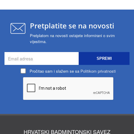
Pretplatite se na novosti
Pretplatom na novosti ostajete informirani o svim
vijestima.
SPREMI
Pročitao sam i slažem se sa
Politikom privatnosti
HRVATSKI BADMINTONSKI SAVEZ