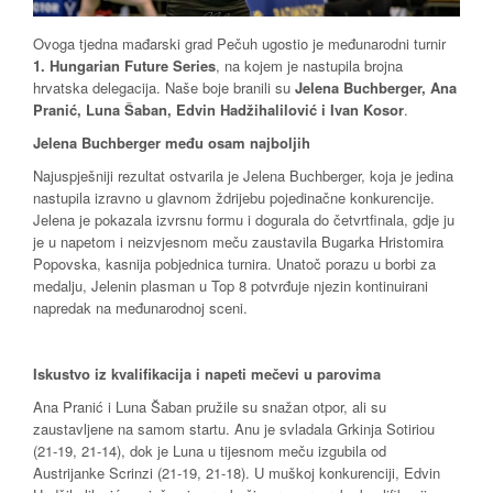
Ovoga tjedna mađarski grad Pečuh ugostio je međunarodni turnir
1. Hungarian Future Series
, na kojem je nastupila brojna
hrvatska delegacija. Naše boje branili su
Jelena Buchberger, Ana
Pranić, Luna Šaban, Edvin Hadžihalilović i Ivan Kosor
.
Jelena Buchberger među osam najboljih
Najuspješniji rezultat ostvarila je Jelena Buchberger, koja je jedina
nastupila izravno u glavnom ždrijebu pojedinačne konkurencije.
Jelena je pokazala izvrsnu formu i dogurala do četvrtfinala, gdje ju
je u napetom i neizvjesnom meču zaustavila Bugarka Hristomira
Popovska, kasnija pobjednica turnira. Unatoč porazu u borbi za
medalju, Jelenin plasman u Top 8 potvrđuje njezin kontinuirani
napredak na međunarodnoj sceni.
Iskustvo iz kvalifikacija i napeti mečevi u parovima
Ana Pranić i Luna Šaban pružile su snažan otpor, ali su
zaustavljene na samom startu. Anu je svladala Grkinja Sotiriou
(21-19, 21-14), dok je Luna u tijesnom meču izgubila od
Austrijanke Scrinzi (21-19, 21-18). U muškoj konkurenciji, Edvin