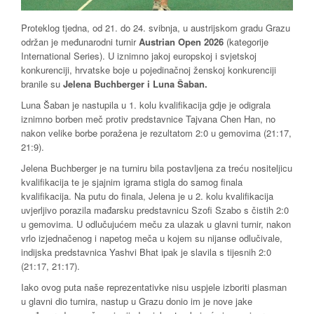
Proteklog tjedna, od 21. do 24. svibnja, u austrijskom gradu Grazu
održan je međunarodni turnir
Austrian Open 2026
(kategorije
International Series). U iznimno jakoj europskoj i svjetskoj
konkurenciji, hrvatske boje u pojedinačnoj ženskoj konkurenciji
branile su
Jelena Buchberger i Luna Šaban.
Luna Šaban je nastupila u 1. kolu kvalifikacija gdje je odigrala
iznimno borben meč protiv predstavnice Tajvana Chen Han, no
nakon velike borbe poražena je rezultatom 2:0 u gemovima (21:17,
21:9).
Jelena Buchberger je na turniru bila postavljena za treću nositeljicu
kvalifikacija te je sjajnim igrama stigla do samog finala
kvalifikacija. Na putu do finala, Jelena je u 2. kolu kvalifikacija
uvjerljivo porazila mađarsku predstavnicu Szofi Szabo s čistih 2:0
u gemovima. U odlučujućem meču za ulazak u glavni turnir, nakon
vrlo izjednačenog i napetog meča u kojem su nijanse odlučivale,
indijska predstavnica Yashvi Bhat ipak je slavila s tijesnih 2:0
(21:17, 21:17).
Iako ovog puta naše reprezentativke nisu uspjele izboriti plasman
u glavni dio turnira, nastup u Grazu donio im je nove jake