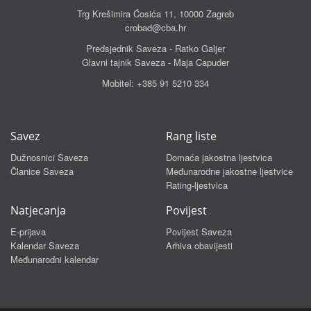
Trg Krešimira Ćosića 11, 10000 Zagreb
crobad@cba.hr
Predsjednik Saveza - Ratko Galjer
Glavni tajnik Saveza - Maja Capuder
Mobitel:
+385 91 5210 334
Savez
Rang liste
Dužnosnici Saveza
Domaća jakostna ljestvica
Članice Saveza
Međunarodne jakostne ljestvice
Rating-ljestvica
Natjecanja
Povijest
E-prijava
Povijest Saveza
Kalendar Saveza
Arhiva obavijesti
Međunarodni kalendar