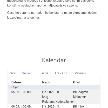
međunarodne mečeve i vrijedno iskustvo koje će im zasigurno
koristiti u nastavku naporne natjecateljske sezone.
Čestitke curama na trudu i borbenosti, a mi se okrećemo idućim
izazovima na terenima.
Kalendar
Sve
Seniori
Juniori
U9 - U17
Veterani
Datum
Naziv
Grad
Rujan
05.09. - 05.09.
HK 2026 - 3.
BK Zagreb
krug -
Maksimir
Poletarci/Kadeti/Juniori
06.09. - 06.09.
HK 2026 - 3.
BK Flex