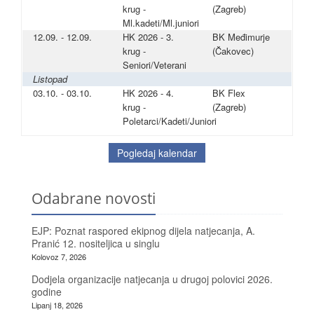
krug -
(Zagreb)
Ml.kadeti/Ml.juniori
12.09. - 12.09.
HK 2026 - 3.
BK Međimurje
krug -
(Čakovec)
Seniori/Veterani
Listopad
03.10. - 03.10.
HK 2026 - 4.
BK Flex
krug -
(Zagreb)
Poletarci/Kadeti/Juniori
Pogledaj kalendar
Odabrane novosti
EJP: Poznat raspored ekipnog dijela natjecanja, A.
Pranić 12. nositeljica u singlu
Kolovoz 7, 2026
Dodjela organizacije natjecanja u drugoj polovici 2026.
godine
Lipanj 18, 2026