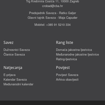
Trg Krešimira Ćosića 11, 10000 Zagreb
crobad@cba.hr
Predsjednik Saveza - Ratko Galjer
Glavni tajnik Saveza - Maja Capuder
Mobitel:
+385 91 5210 334
Savez
Rang liste
Dužnosnici Saveza
Domaća jakostna ljestvica
Članice Saveza
Međunarodne jakostne ljestvice
Rating-ljestvica
Natjecanja
Povijest
E-prijava
Povijest Saveza
Kalendar Saveza
Arhiva obavijesti
Međunarodni kalendar