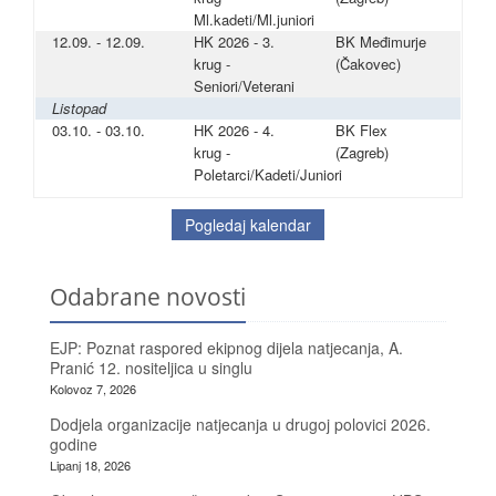
Ml.kadeti/Ml.juniori
12.09. - 12.09.
HK 2026 - 3.
BK Međimurje
krug -
(Čakovec)
Seniori/Veterani
Listopad
03.10. - 03.10.
HK 2026 - 4.
BK Flex
krug -
(Zagreb)
Poletarci/Kadeti/Juniori
Pogledaj kalendar
Odabrane novosti
EJP: Poznat raspored ekipnog dijela natjecanja, A.
Pranić 12. nositeljica u singlu
Kolovoz 7, 2026
Dodjela organizacije natjecanja u drugoj polovici 2026.
godine
Lipanj 18, 2026