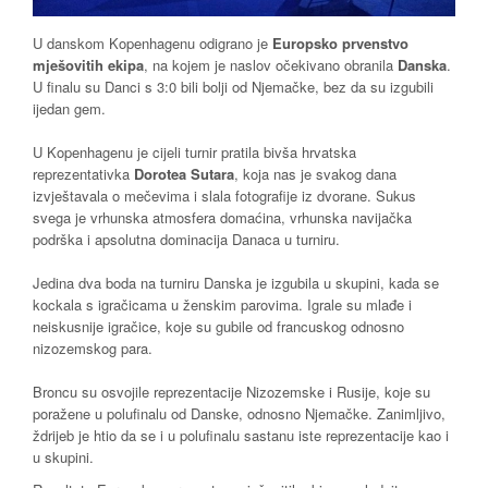
U danskom Kopenhagenu odigrano je
Europsko prvenstvo
mješovitih ekipa
, na kojem je naslov očekivano obranila
Danska
.
U finalu su Danci s 3:0 bili bolji od Njemačke, bez da su izgubili
ijedan gem.
U Kopenhagenu je cijeli turnir pratila bivša hrvatska
reprezentativka
Dorotea Sutara
, koja nas je svakog dana
izvještavala o mečevima i slala fotografije iz dvorane. Sukus
svega je vrhunska atmosfera domaćina, vrhunska navijačka
podrška i apsolutna dominacija Danaca u turniru.
Jedina dva boda na turniru Danska je izgubila u skupini, kada se
kockala s igračicama u ženskim parovima. Igrale su mlađe i
neiskusnije igračice, koje su gubile od francuskog odnosno
nizozemskog para.
Broncu su osvojile reprezentacije Nizozemske i Rusije, koje su
poražene u polufinalu od Danske, odnosno Njemačke. Zanimljivo,
ždrijeb je htio da se i u polufinalu sastanu iste reprezentacije kao i
u skupini.