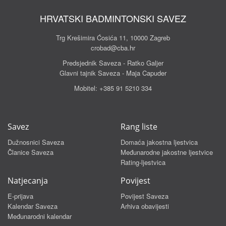
HRVATSKI BADMINTONSKI SAVEZ
Trg Krešimira Ćosića 11, 10000 Zagreb
crobad@cba.hr
Predsjednik Saveza - Ratko Galjer
Glavni tajnik Saveza - Maja Capuder
Mobitel:
+385 91 5210 334
Savez
Rang liste
Dužnosnici Saveza
Domaća jakostna ljestvica
Članice Saveza
Međunarodne jakostne ljestvice
Rating-ljestvica
Natjecanja
Povijest
E-prijava
Povijest Saveza
Kalendar Saveza
Arhiva obavijesti
Međunarodni kalendar